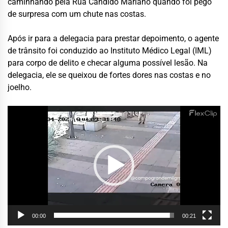
caminhando pela Rua Cândido Mariano quando foi pego
de surpresa com um chute nas costas.
Após ir para a delegacia para prestar depoimento, o agente
de trânsito foi conduzido ao Instituto Médico Legal (IML)
para corpo de delito e checar alguma possível lesão. Na
delegacia, ele se queixou de fortes dores nas costas e no
joelho.
Tocador
de
vídeo
00:00
00:21