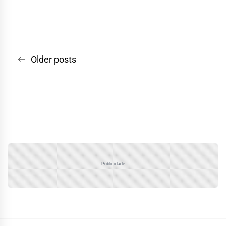
Navegação
Older posts
por
posts
Publicidade