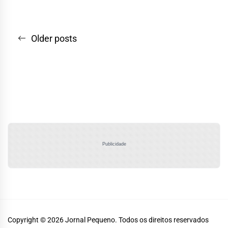
Navegação
Older posts
por
posts
Publicidade
Copyright © 2026
Jornal Pequeno.
Todos os direitos reservados