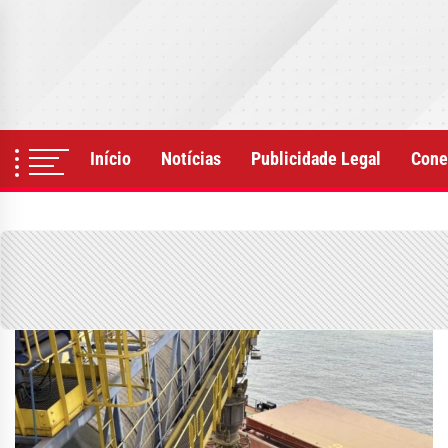
Skip
to
the
content
Início
Notícias
Publicidade Legal
Cone