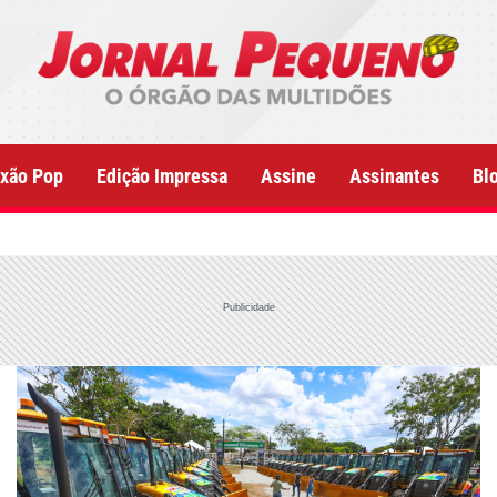
xão Pop
Edição Impressa
Assine
Assinantes
Bl
Publicidade