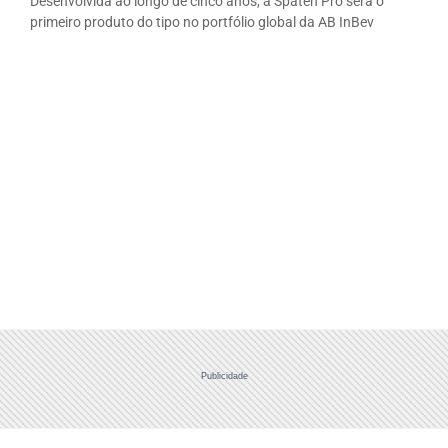
Desenvolvida ao longo de cinco anos, a Spaten Pro será o
primeiro produto do tipo no portfólio global da AB InBev
Publicidade