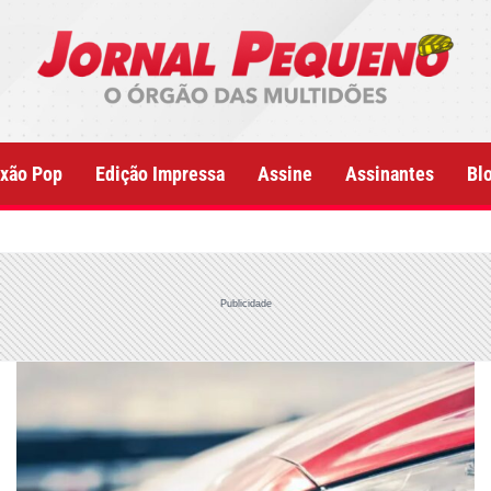
xão Pop
Edição Impressa
Assine
Assinantes
Bl
Publicidade