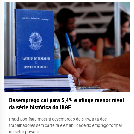
Desemprego cai para 5,4% e atinge menor nível
da série histórica do IBGE
Pnad Contínua mostra desemprego de 5,4%, alta dos
trabalhadores sem carteira e estabilidade do emprego formal
no setor privado.