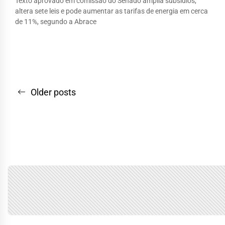
Texto aprovado em comissão do Senado amplia subsídios,
altera sete leis e pode aumentar as tarifas de energia em cerca
de 11%, segundo a Abrace
Navegação
Older posts
por
posts