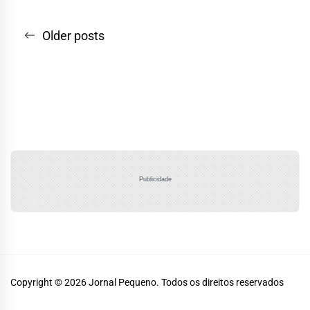
Navegação
Older posts
por
posts
Publicidade
Copyright © 2026
Jornal Pequeno.
Todos os direitos reservados