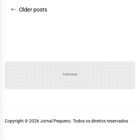
Navegação
Older posts
por
posts
Publicidade
Copyright © 2026
Jornal Pequeno.
Todos os direitos reservados