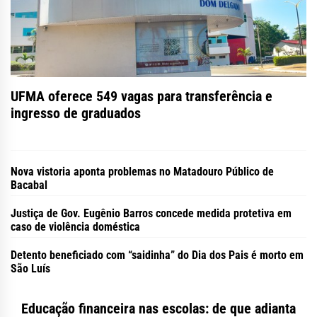
UFMA oferece 549 vagas para transferência e
Ex-presidiário é perseguido e executado a tiros em
Megaoperação apreende 80 motocicletas com
ingresso de graduados
Imperatriz
irregularidades em São Luís
Nova vistoria aponta problemas no Matadouro Público de
Bacabal
Justiça de Gov. Eugênio Barros concede medida protetiva em
caso de violência doméstica
Detento beneficiado com “saidinha” do Dia dos Pais é morto em
São Luís
Educação financeira nas escolas: de que adianta