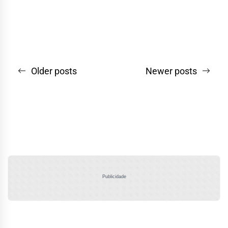
Navegação
Older posts
Newer posts
por
posts
Publicidade