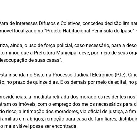
 Vara de Interesses Difusos e Coletivos, concedeu decisão limina
móvel localizado no “Projeto Habitacional Península do Ipase” 
toriza, ainda, o uso de força policial, caso necessário, para a 
eterminou que a Prefeitura Municipal deve, por meio de seus órg
 desocupação de suas casas”.
 está inserida no Sistema Processo Judicial Eletrônico (PJe). C
, no prazo de quinze dias. E os demais por meio de edital, no 
providências: a imediata retirada dos moradores residentes nos
ntram os imóveis, com o emprego dos meios necessários para d
 risco; a intimação dos moradores, via oficial de justiça, a fim
famílias em abrigos, remoção para casa de familiares, distribu
ão mais viável possa ser encontrada.