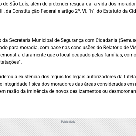
o de São Luís, além de pretender resguardar a vida dos morador
II, da Constituição Federal e artigo 2º, VI, “h”, do Estatuto da Ci
io da Secretaria Municipal de Segurança com Cidadania (Semusc)
iado para moradia, com base nas conclusões do Relatório de Vis
 demonstra claramente que o local ocupado pelas famílias, com
tatações”.
erou a existência dos requisitos legais autorizadores da tutela
a e integridade física dos moradores das áreas consideradas em 
 em razão da iminência de novos deslizamentos ou desmorona
Publicidade