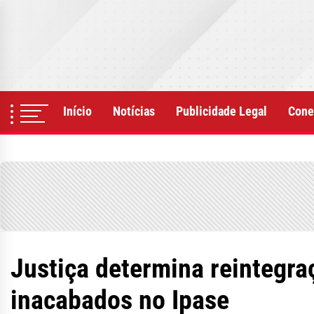
Skip
to
the
content
Início
Notícias
Publicidade Legal
Cone
Justiça determina reintegra
inacabados no Ipase