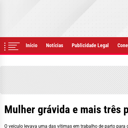
Skip
to
the
content
Início
Notícias
Publicidade Legal
Cone
Mulher grávida e mais três
O veículo levava uma das vítimas em trabalho de parto para