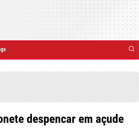
ogs
honete despencar em açude