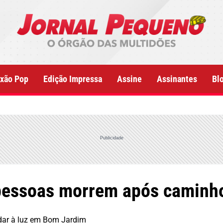
xão Pop
Edição Impressa
Assine
Assinantes
Bl
Publicidade
 pessoas morrem após camin
 dar à luz em Bom Jardim