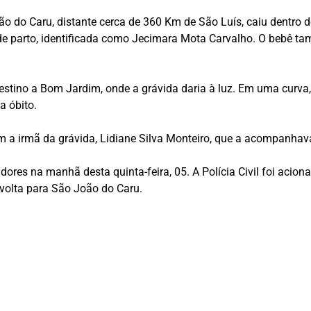
 do Caru, distante cerca de 360 Km de São Luís, caiu dentro de
de parto, identificada como Jecimara Mota Carvalho. O bebê ta
stino a Bom Jardim, onde a grávida daria à luz. Em uma curva, o
a óbito.
m a irmã da grávida, Lidiane Silva Monteiro, que a acompanhav
res na manhã desta quinta-feira, 05. A Polícia Civil foi acionad
 volta para São João do Caru.