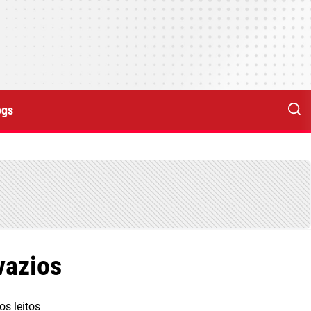
ogs
vazios
s leitos