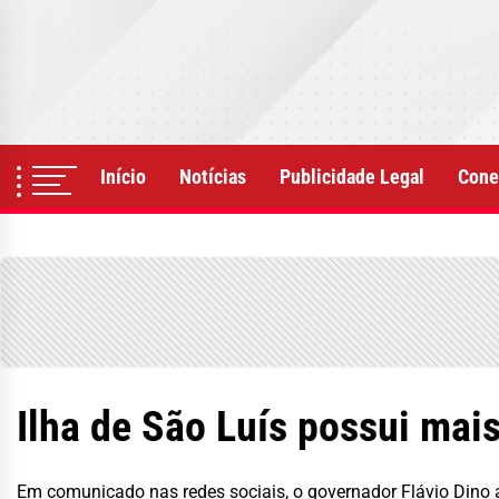
Skip
to
the
content
Início
Notícias
Publicidade Legal
Cone
Ilha de São Luís possui mais
Em comunicado nas redes sociais, o governador Flávio Dino a