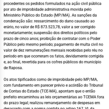
procedentes os pedidos formulados na ação civil pública
por ato de improbidade administrativa movida pelo
Ministério Público do Estado (MP/MA). As sanções da
condenação são: ressarcimento do dano causado ao
erário, no valor de R$ 873.523,78, valor a ser corrigido
monetariamente; suspensão dos direitos políticos pelo
prazo de cinco anos; proibição de contratar com o Poder
Público pelo mesmo período; pagamento de multa civil no
valor de dez remunerações mensais recebidas pelo réu no
período em que ocorreram os fatos, devidamente corrigida
e, ao final, revertida para os cofres públicos do município
de Raposa.
Os atos tipificados como de improbidade pelo MP/MA,
com fundamento em parecer prévio e acórdão do Tribunal
de Contas do Estado (TCE-MA), apontam que o então
prefeito encaminhou as leis orçamentárias ao TCEMA fora
do prazo legal; realizou remanejamento de despesas em
desacordo com a norma contida no artigo 167, VI, da