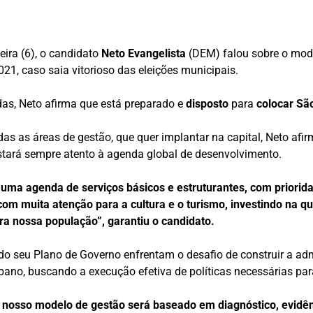
eira (6), o candidato
Neto Evangelista
(DEM) falou sobre o mod
021, caso saia vitorioso das eleições municipais.
das, Neto afirma que está preparado e
disposto
para
colocar
São
s as áreas de gestão, que quer implantar na capital, Neto afi
estará sempre atento à agenda global de desenvolvimento.
ma agenda de serviços básicos e estruturantes, com priorida
om muita atenção para a cultura e o turismo, investindo na qu
a nossa população”, garantiu o candidato.
do seu Plano de Governo enfrentam o desafio de construir a admi
ano, buscando a execução efetiva de políticas necessárias pa
, nosso modelo de gestão será baseado em diagnóstico, evidênc