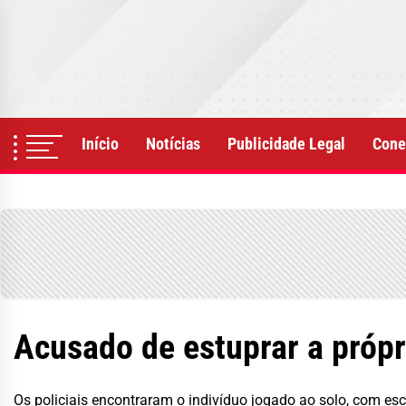
Skip
to
the
content
Início
Notícias
Publicidade Legal
Cone
Acusado de estuprar a própr
Os policiais encontraram o indivíduo jogado ao solo, com es