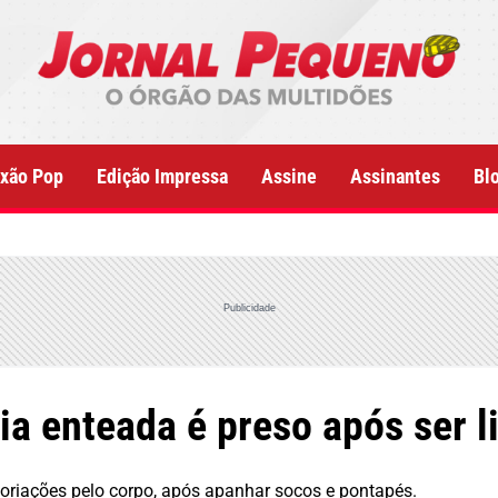
xão Pop
Edição Impressa
Assine
Assinantes
Bl
Publicidade
ia enteada é preso após ser 
coriações pelo corpo, após apanhar socos e pontapés.