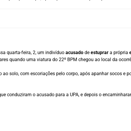
sa quarta-feira, 2, um indivíduo
acusado
de
estuprar
a própria
ares quando uma viatura do 22º BPM chegou ao local da ocorrê
o ao solo, com escoriações pelo corpo, após apanhar socos e p
s, que conduziram o acusado para a UPA, e depois o encaminha