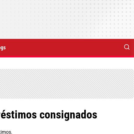
ogs
réstimos consignados
timos.