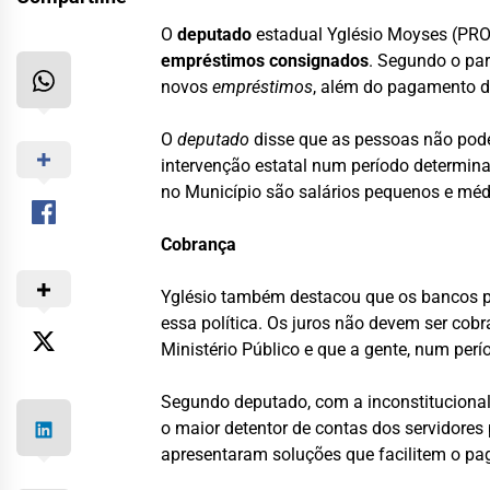
O
deputado
estadual Yglésio Moyses (PROS
empréstimos consignados
. Segundo o pa
novos
empréstimos
, além do pagamento de
O
deputado
disse que as pessoas não pode
intervenção estatal num período determina
no Município são salários pequenos e méd
Cobrança
Yglésio também destacou que os bancos pre
essa política. Os juros não devem ser cobr
Ministério Público e que a gente, num perí
Segundo deputado, com a inconstitucionali
o maior detentor de contas dos servidore
apresentaram soluções que facilitem o p