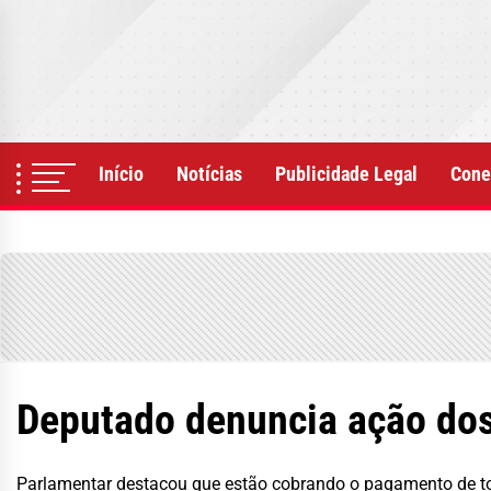
Skip
to
the
content
Início
Notícias
Publicidade Legal
Cone
Deputado denuncia ação do
Parlamentar destacou que estão cobrando o pagamento de to