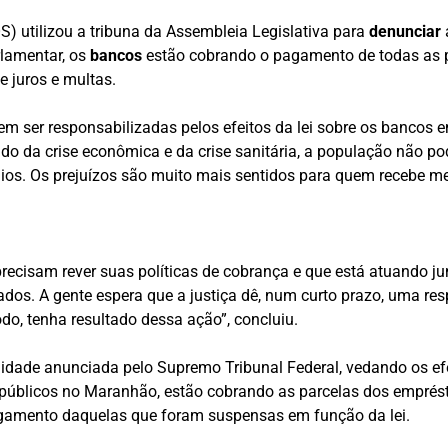
) utilizou a tribuna da Assembleia Legislativa para
denunciar
rlamentar, os
bancos
estão cobrando o pagamento de todas as p
 juros e multas.
m ser responsabilizadas pelos efeitos da lei sobre os bancos
do da crise econômica e da crise sanitária, a população não pod
ios. Os prejuízos são muito mais sentidos para quem recebe me
cisam rever suas políticas de cobrança e que está atuando junt
ados. A gente espera que a justiça dê, num curto prazo, uma res
odo, tenha resultado dessa ação”, concluiu.
dade anunciada pelo Supremo Tribunal Federal, vedando os efeit
s públicos no Maranhão, estão cobrando as parcelas dos emprés
agamento daquelas que foram suspensas em função da lei.