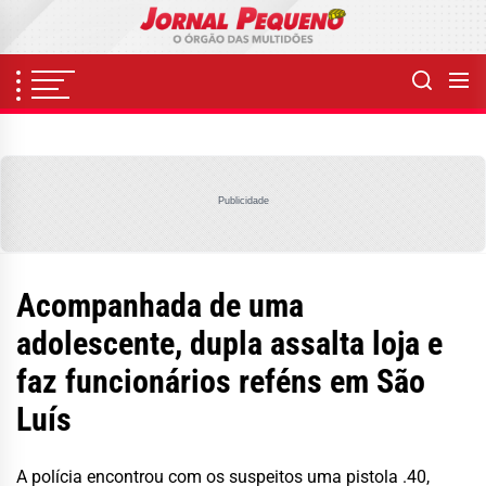
Skip
to
the
content
Publicidade
Acompanhada de uma
adolescente, dupla assalta loja e
faz funcionários reféns em São
Luís
A polícia encontrou com os suspeitos uma pistola .40,