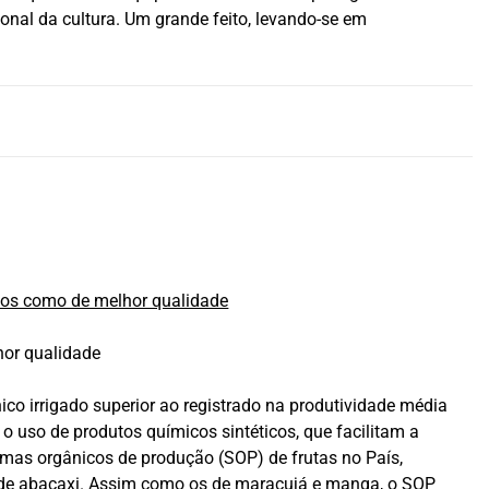
ional da cultura. Um grande feito, levando-se em
hor qualidade
ico irrigado superior ao registrado na produtividade média
o uso de produtos químicos sintéticos, que facilitam a
emas orgânicos de produção (SOP) de frutas no País,
o de abacaxi. Assim como os de
maracujá
e
manga
, o
SOP