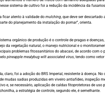
sse sistema de cultivo foi a redução da incidência da fusarios
a ficar atento à validade do
mulching
, que deve ser descartado 
arte do planejamento da instalação do pomar”, orienta.
stema orgânico de produção é o controle de pragas e doenças, 
nejo da vegetação natural, o manejo nutricional e o monitorame
incipais problemas fitossanitários do abacaxi, de acordo com 
 pelo
pineapple mealybug wilt associated virus
, tendo como veto
a, claro, foi a adoção do BRS Imperial, resistente à doença. No 
o de mudas sadias produzidas em viveiro antiafídeo, inspeção
o e, se necessário, aplicação de caldas fitoprotetoras de uso p
onilha, a estratégia de controle, segundo ele, é semelhante.