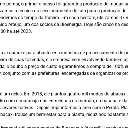
no pomar, o primeiro passo foi garantir a produção de mudas sa
ilizamos a técnica do seccionamento de talo para a produção de
ependemos do tempo da fruteira. Em cada hectare, utilizamos 3
do Araújo, um dos sócios da Bioenergia. Hoje são cinco ha dest
100 ha até 2023.
nda
in natura
e para abastecer a indústria de processamento de po
irá de suas fazendas, e a empresa vem envolvendo também agr
a, o adubo a preço de custo e garantimos a compra de 100% em 
 conjunto com as prefeituras, encarregadas de organizar os pro
 é um deles. Em 2018, ele plantou quatro mil mudas do abacaxi
tio com o maracujá nas entrelinhas do mamão, da banana e da 
as árvores nativas. Depois implantamos a área com o Pérola. 
bacaxi trouxe um bem-estar para a planta, reduzindo bastante 