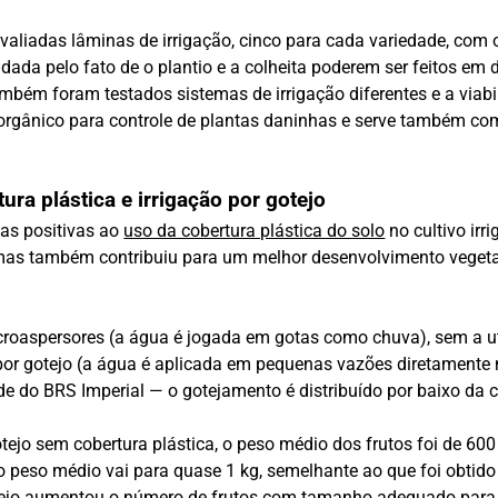
aliadas lâminas de irrigação, cinco para cada variedade, com o
ada pelo fato de o plantio e a colheita poderem ser feitos em d
mbém foram testados sistemas de irrigação diferentes e a viab
orgânico para controle de plantas daninhas e serve também como
ra plástica e irrigação por gotejo
as positivas ao
uso da cobertura plástica do solo
no cultivo irr
al, mas também contribuiu para um melhor desenvolvimento vege
croaspersores (a água é jogada em gotas como chuva), sem a uti
por gotejo (a água é aplicada em pequenas vazões diretamente na
e do BRS Imperial — o gotejamento é distribuído por baixo da c
otejo sem cobertura plástica, o peso médio dos frutos foi de 600
, o peso médio vai para quase 1 kg, semelhante ao que foi obtid
otejo aumentou o número de frutos com tamanho adequado para