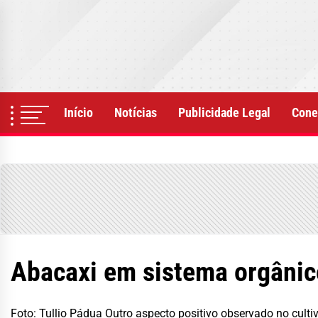
Skip
to
the
content
Início
Notícias
Publicidade Legal
Cone
Abacaxi em sistema orgânico
Foto: Tullio Pádua Outro aspecto positivo observado no cult