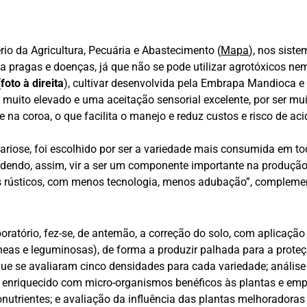
rio da Agricultura, Pecuária e Abastecimento (
Mapa
), nos siste
 a pragas e doenças, já que não se pode utilizar agrotóxicos ne
(
foto à direita
), cultivar desenvolvida pela Embrapa Mandioca e Fr
a
muito elevado e uma aceitação sensorial excelente, por ser mui
a coroa, o que facilita o manejo e reduz custos e risco de acid
ariose, foi escolhido por ser a variedade mais consumida em to
podendo, assim, vir a ser um componente importante na produçã
 rústicos, com menos tecnologia, menos adubação”, compleme
ratório, fez-se, de antemão, a correção do solo, com aplicação 
as e leguminosas), de forma a produzir palhada para a proteçã
que se avaliaram cinco densidades para cada variedade; anális
é enriquecido com micro-organismos benéficos às plantas e empr
nutrientes; e avaliação da influência das plantas melhoradoras