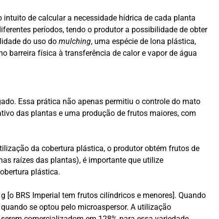
 intuito de calcular a necessidade hídrica de cada planta
iferentes períodos, tendo o produtor a possibilidade de obter
ilidade do uso do
mulching
, uma espécie de lona plástica,
 barreira física à transferência de calor e vapor de água
igado. Essa prática não apenas permitiu o controle do mato
tativo das plantas e uma produção de frutos maiores, com
lização da cobertura plástica, o produtor obtém frutos de
s raízes das plantas), é importante que utilize
obertura plástica.
 g [o BRS Imperial tem frutos cilíndricos e menores]. Quando
o quando se optou pelo microaspersor. A utilização
 serem comercializadom em 128% para essa variedade.