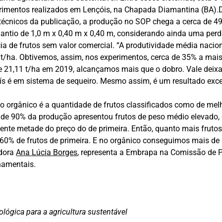
erimentos realizados em Lençóis, na Chapada Diamantina (BA)
 técnicos da publicação, a produção no SOP chega a cerca de 49
antio de 1,0 m x 0,40 m x 0,40 m, considerando ainda uma per
cia de frutos sem valor comercial. “A produtividade média nacion
14 t/ha. Obtivemos, assim, nos experimentos, cerca de 35% a ma
 21,11 t/ha em 2019, alcançamos mais que o dobro. Vale deixar 
ís é em sistema de sequeiro. Mesmo assim, é um resultado exce
vo orgânico é a quantidade de frutos classificados como de mel
 de 90% da produção apresentou frutos de peso médio elevado, d
te metade do preço do de primeira. Então, quanto mais frutos de
 60% de frutos de primeira. E no orgânico conseguimos mais de
adora
Ana Lúcia Borges
, representa a Embrapa na Comissão de
namentais.
lógica para a agricultura sustentável