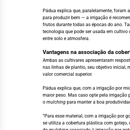
Pádua explica que, paralelamente, foram av
para produzir bem — a irrigação é recomend
frutos durante todas as épocas do ano. Ta
tecnologia que pode ser usada em cultivo 
entre solo e atmosfera.
Vantagens na associação da cobertu
Ambas as cultivares apresentaram respost
nas linhas de plantio, seu objetivo inici
valor comercial superior.
Pádua explica que, com a irrigação por mi
maior peso. Mas caso opte pela irrigação 
o
mulching
para manter a boa produtividad
“Para esse material, com a irrigação por g
se utiliza a cobertura plástica com gotejo
do
mulching
associado à irrigação por g