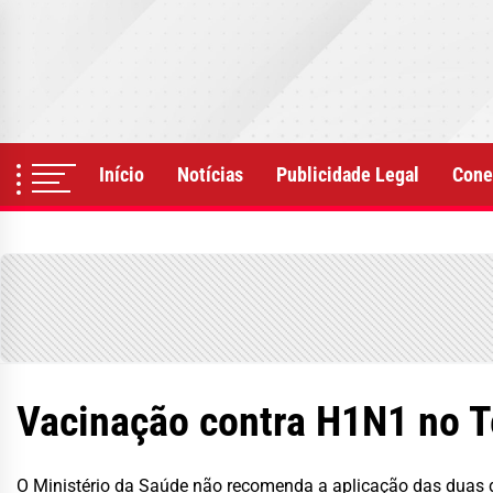
Skip
to
the
content
Início
Notícias
Publicidade Legal
Cone
Vacinação contra H1N1 no Te
O Ministério da Saúde não recomenda a aplicação das duas d