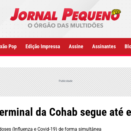
xão Pop
Edição Impressa
Assine
Assinantes
Bl
Publicidade
rminal da Cohab segue até es
oses (Influenza e Covid-19) de forma simultânea