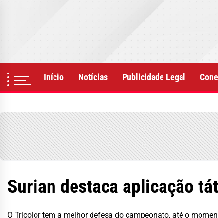
Skip
to
the
content
Início
Notícias
Publicidade Legal
Cone
Surian destaca aplicação tát
O Tricolor tem a melhor defesa do campeonato, até o moment