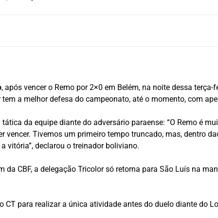
o
, após vencer o Remo por 2×0 em Belém, na noite dessa terça-fe
or tem a melhor defesa do campeonato, até o momento, com apen
ra tática da equipe diante do adversário paraense: “O Remo é m
 ser vencer. Tivemos um primeiro tempo truncado, mas, dentro d
vitória”, declarou o treinador boliviano.
em da CBF, a delegação Tricolor só retorna para São Luís na man
no CT para realizar a única atividade antes do duelo diante do L