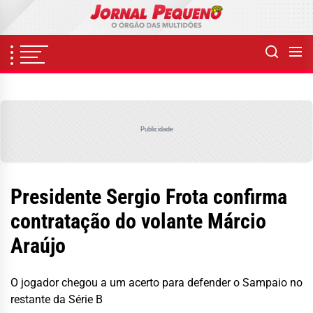
Skip
to
the
content
Publicidade
Presidente Sergio Frota confirma
contratação do volante Márcio
Araújo
O jogador chegou a um acerto para defender o Sampaio no
restante da Série B