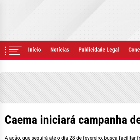
Skip
to
the
content
Início
Notícias
Publicidade Legal
Cone
Caema iniciará campanha de
A ação, que seguirá até o dia 28 de fevereiro, busca facilit