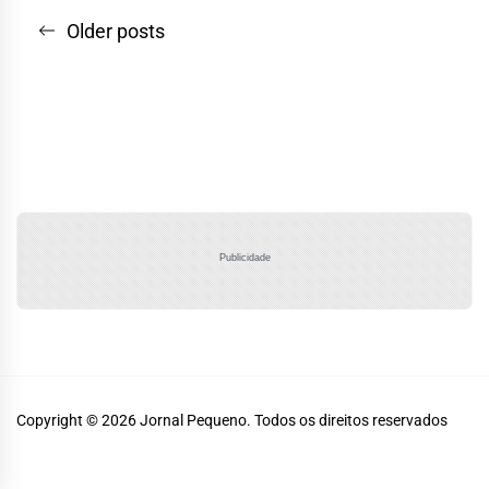
Navegação
Older posts
por
posts
Publicidade
Copyright © 2026
Jornal Pequeno.
Todos os direitos reservados