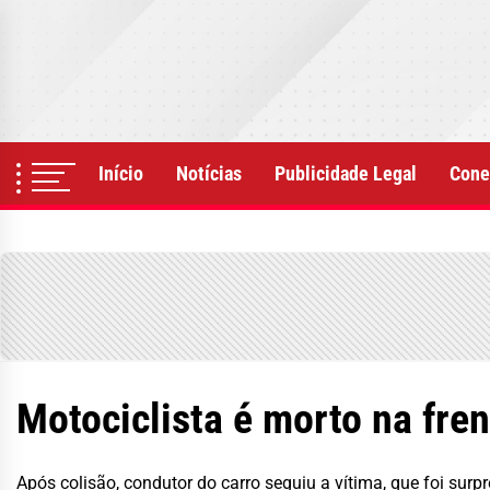
Skip
to
the
content
Início
Notícias
Publicidade Legal
Cone
Motociclista é morto na fre
Após colisão, condutor do carro seguiu a vítima, que foi surp