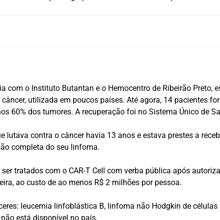
a com o Instituto Butantan e o Hemocentro de Ribeirão Preto, e
câncer, utilizada em poucos países. Até agora, 14 pacientes f
os 60% dos tumores. A recuperação foi no Sistema Único de S
ue lutava contra o câncer havia 13 anos e estava prestes a rec
são completa do seu linfoma.
er tratados com o CAR-T Cell com verba pública após autorizaç
leira, ao custo de ao menos R$ 2 milhões por pessoa.
eres: leucemia linfoblástica B, linfoma não Hodgkin de células
não está disponível no país.