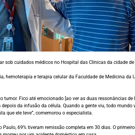
icar sob cuidados médicos no Hospital das Clínicas da cidade de
, hemoterapia e terapia celular da Faculdade de Medicina da US
o tumor. Fico até emocionado [ao ver as duas ressonâncias de P
epois da infusão da célula. Quando a gente viu, todo mundo vi
ta que ele teve”, comemorou o especialista.
o Paulo, 69% tiveram remissão completa em 30 dias. O primeiro 
as morreu por um acidente doméstico em casa.