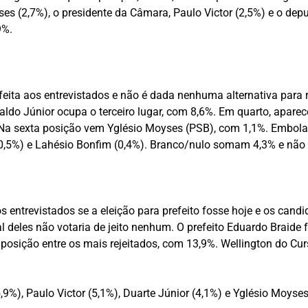
es (2,7%), o presidente da Câmara, Paulo Victor (2,5%) e o de
9%.
ita aos entrevistados e não é dada nenhuma alternativa para r
aldo Júnior ocupa o terceiro lugar, com 8,6%. Em quarto, aparec
Na sexta posição vem Yglésio Moyses (PSB), com 1,1%. Embolado
r (0,5%) e Lahésio Bonfim (0,4%). Branco/nulo somam 4,3% e n
 entrevistados se a eleição para prefeito fosse hoje e os can
 deles não votaria de jeito nenhum. O prefeito Eduardo Braide f
 posição entre os mais rejeitados, com 13,9%. Wellington do Cu
5,9%), Paulo Victor (5,1%), Duarte Júnior (4,1%) e Yglésio Moy