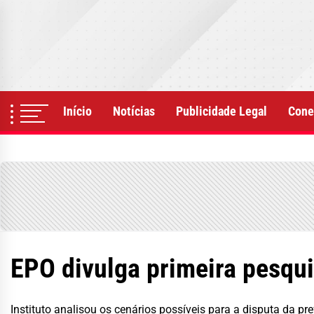
Skip
to
the
content
Início
Notícias
Publicidade Legal
Cone
EPO divulga primeira pesqui
Instituto analisou os cenários possíveis para a disputa da pre