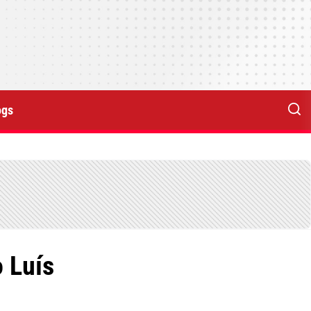
ogs
 Luís