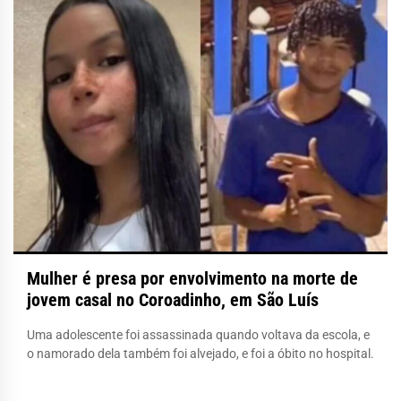
Mulher é presa por envolvimento na morte de
jovem casal no Coroadinho, em São Luís
Uma adolescente foi assassinada quando voltava da escola, e
o namorado dela também foi alvejado, e foi a óbito no hospital.