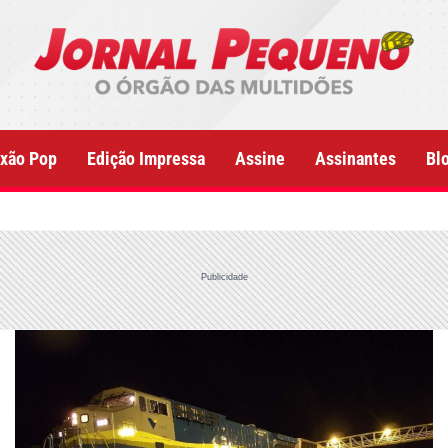
xão Pop
Edição Impressa
Assine
Assinantes
Bl
Publicidade