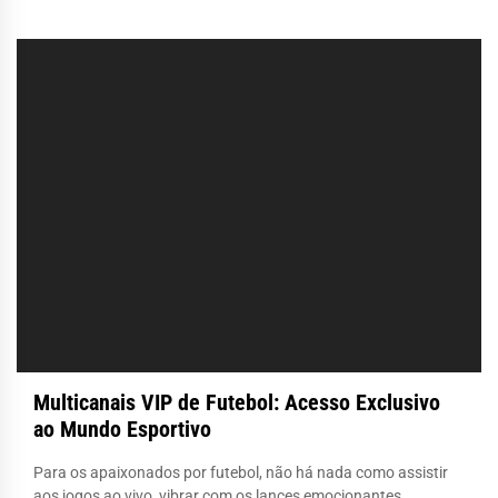
Multicanais VIP de Futebol: Acesso Exclusivo
ao Mundo Esportivo
Para os apaixonados por futebol, não há nada como assistir
aos jogos ao vivo, vibrar com os lances emocionantes