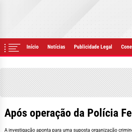
Skip
to
the
content
Início
Notícias
Publicidade Legal
Cone
Após operação da Polícia F
A investigação aponta para uma suposta organização criminos