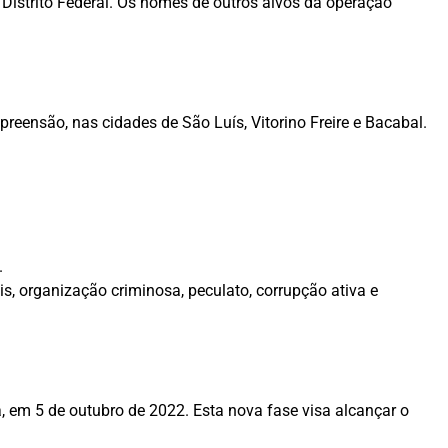
 Distrito Federal. Os nomes de outros alvos da operação
eensão, nas cidades de São Luís, Vitorino Freire e Bacabal.
.
is, organização criminosa, peculato, corrupção ativa e
a, em 5 de outubro de 2022. Esta nova fase visa alcançar o