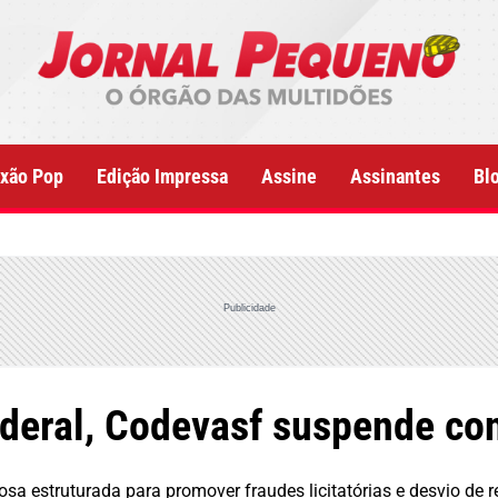
xão Pop
Edição Impressa
Assine
Assinantes
Bl
Publicidade
ederal, Codevasf suspende co
a estruturada para promover fraudes licitatórias e desvio de r