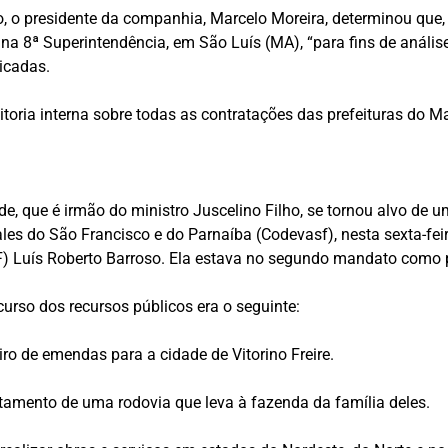
o, o presidente da companhia, Marcelo Moreira, determinou que, 
na 8ª Superintendência, em São Luís (MA), “para fins de anális
icadas.
oria interna sobre todas as contratações das prefeituras do M
nde, que é irmão do ministro Juscelino Filho, se tornou alvo de
s do São Francisco e do Parnaíba (Codevasf), nesta sexta-feir
F) Luís Roberto Barroso. Ela estava no segundo mandato como p
urso dos recursos públicos era o seguinte:
iro de emendas para a cidade de Vitorino Freire.
ltamento de uma rodovia que leva à fazenda da família deles.