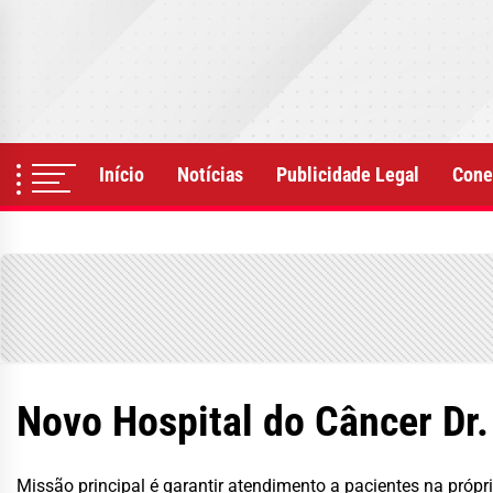
Skip
to
the
content
Início
Notícias
Publicidade Legal
Cone
Novo Hospital do Câncer Dr
Missão principal é garantir atendimento a pacientes na próp