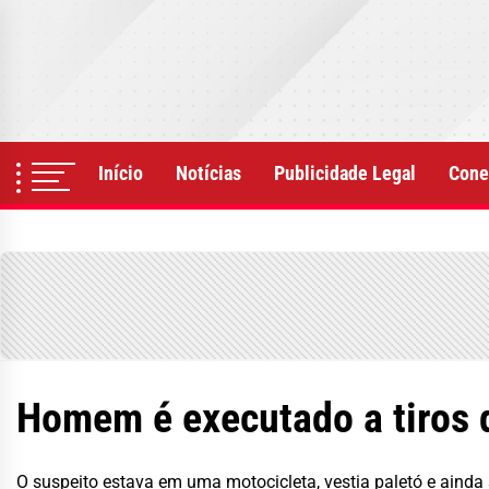
Skip
to
the
content
Início
Notícias
Publicidade Legal
Cone
Homem é executado a tiros 
O suspeito estava em uma motocicleta, vestia paletó e ainda