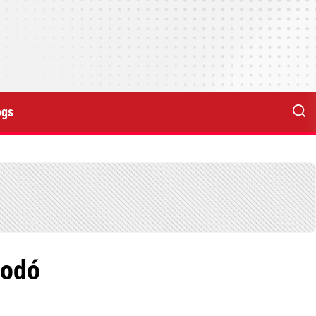
ogs
Codó