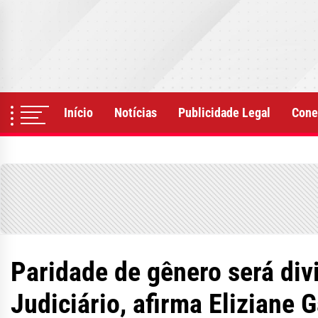
Skip
to
the
content
Início
Notícias
Publicidade Legal
Cone
Paridade de gênero será div
Judiciário, afirma Eliziane