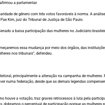
 afirmou a parlamentar.
ridade de gênero com três votos favoráveis à norma. A análise 
Pae Kim, juiz do Tribunal de Justiça de São Paulo.
enado a baixa participação das mulheres no Judiciário brasile
omeçaremos essa mudança por meio dos órgãos, das instituições
lheres nos tribunais”, defendeu.
eleitoral, principalmente a alteração na campanha de mulheres
stiver numa federação, desde que as demais legendas compensem
 houve a votação, traz graves retrocessos à luta pela participa
as, dobramos o percentual de participação porque as mulheres p