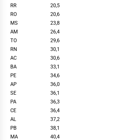
RR
20,5
RO
20,6
MS
23,8
AM
26,4
TO
29,6
RN
30,1
AC
30,6
BA
33,1
PE
34,6
AP
36,0
SE
36,1
PA
36,3
CE
36,4
AL
37,2
PB
38,1
MA
40,4