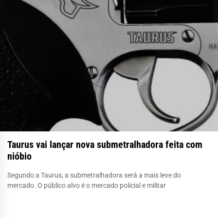
Taurus vai lançar nova submetralhadora feita com
nióbio
Segundo a Taurus, a submetralhadora será a mais leve do
mercado. O público alvo é o mercado policial e militar