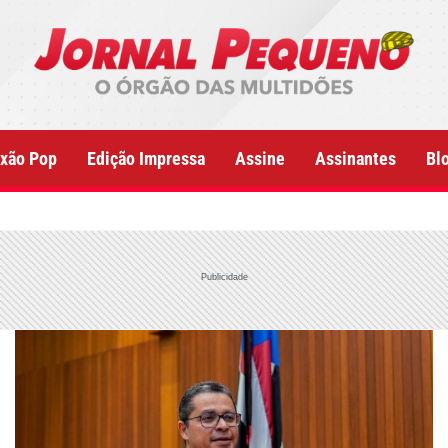
xão Pop
Edição Impressa
Assine
Assinantes
Bl
Publicidade