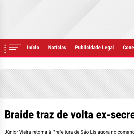
Skip
to
the
content
Início
Notícias
Publicidade Legal
Cone
Braide traz de volta ex-secr
Júnior Vieira retorna à Prefeitura de São Lís agora no coman