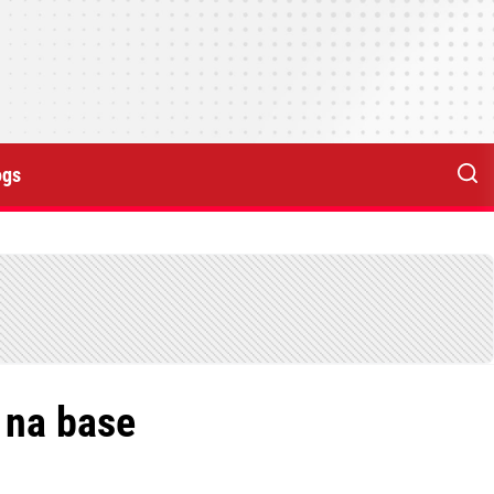
ogs
 na base