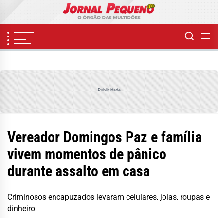
Skip
to
the
content
Publicidade
Vereador Domingos Paz e família
vivem momentos de pânico
durante assalto em casa
Criminosos encapuzados levaram celulares, joias, roupas e
dinheiro.