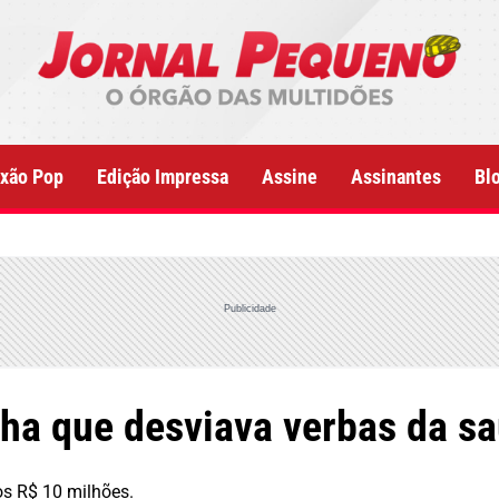
xão Pop
Edição Impressa
Assine
Assinantes
Bl
Publicidade
lha que desviava verbas da s
os R$ 10 milhões.