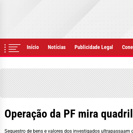
Skip
to
the
content
Início
Notícias
Publicidade Legal
Cone
Operação da PF mira quadri
Sequestro de bens e valores dos investigados ultrapassaam 