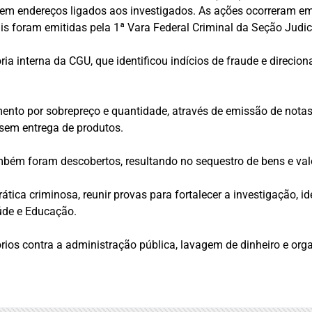
em endereços ligados aos investigados. As ações ocorreram em
ais foram emitidas pela 1ª Vara Federal Criminal da Seção Judici
itoria interna da CGU, que identificou indícios de fraude e dir
nto por sobrepreço e quantidade, através de emissão de notas 
 sem entrega de produtos.
ambém foram descobertos, resultando no sequestro de bens e val
rática criminosa, reunir provas para fortalecer a investigação, 
úde e Educação.
atórios contra a administração pública, lavagem de dinheiro e or