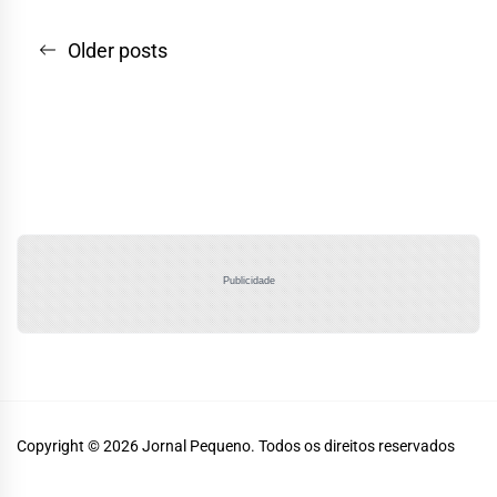
Navegação
Older posts
por
posts
Publicidade
Copyright © 2026
Jornal Pequeno.
Todos os direitos reservados