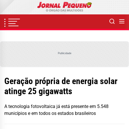
Skip
to
the
content
Publicidade
Geração própria de energia solar
atinge 25 gigawatts
A tecnologia fotovoltaica já está presente em 5.548
municípios e em todos os estados brasileiros