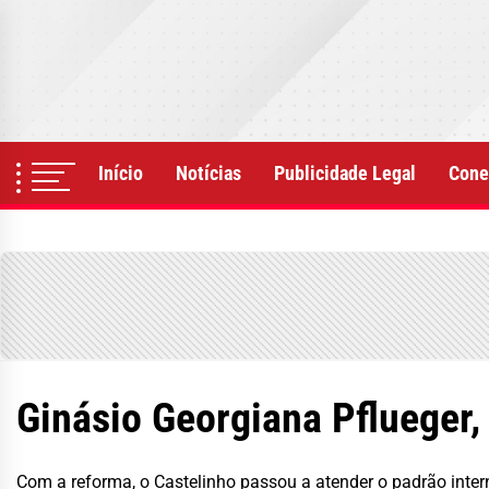
Skip
to
the
content
Início
Notícias
Publicidade Legal
Cone
Ginásio Georgiana Pflueger,
Com a reforma, o Castelinho passou a atender o padrão inter