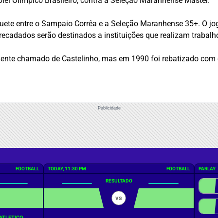
lei Olímpico Brasileiro, contra a Seleção Maranhense Master.
uete entre o Sampaio Corrêa e a Seleção Maranhense 35+. O jog
recadados serão destinados a instituições que realizam trabalh
mente chamado de Castelinho, mas em 1990 foi rebatizado com o
Publicidade