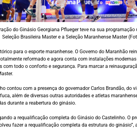
ração do Ginásio Georgiana Pflueger teve na sua programação 
Seleção Brasileira Master e a Seleção Maranhense Master (Foto
stórico para o esporte maranhense. O Governo do Maranhão rei
totalmente reformado e agora conta com instalações modernas e
om todo o conforto e segurança. Para marcar a reinauguração d
aster.
nho contou com a presença do governador Carlos Brandão, do vic
fuca, além de diversas outras autoridades e atletas maranhense
s durante a reabertura do ginásio.
ando a requalificação completa do Ginásio do Castelinho. O pro
veu fazer a requalificação completa da estrutura do ginásio”,