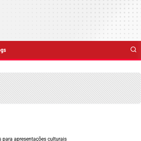
ogs
o
s para apresentações culturais