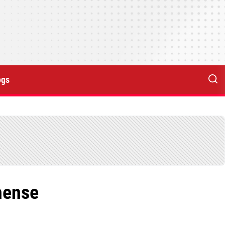
ogs
hense