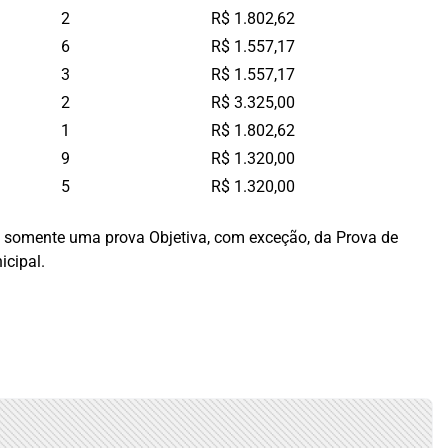
2
R$ 1.802,62
6
R$ 1.557,17
3
R$ 1.557,17
2
R$ 3.325,00
1
R$ 1.802,62
9
R$ 1.320,00
5
R$ 1.320,00
rá somente uma prova Objetiva, com exceção, da Prova de
icipal.