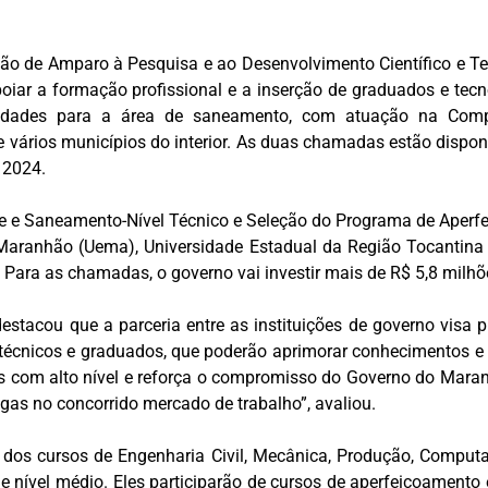
o de Amparo à Pesquisa e ao Desenvolvimento Científico e Tec
apoiar a formação profissional e a inserção de graduados e tec
nidades para a área de saneamento, com atuação na Com
e vários municípios do interior. As duas chamadas estão dispo
e 2024.
nee e Saneamento-Nível Técnico e Seleção do Programa de Aper
aranhão (Uema), Universidade Estadual da Região Tocantina 
Para as chamadas, o governo vai investir mais de R$ 5,8 milhõ
stacou que a parceria entre as instituições de governo visa 
 técnicos e graduados, que poderão aprimorar conhecimentos e
ões com alto nível e reforça o compromisso do Governo do Mar
agas no concorrido mercado de trabalho”, avaliou.
 dos cursos de Engenharia Civil, Mecânica, Produção, Computa
de nível médio. Eles participarão de cursos de aperfeiçoamen