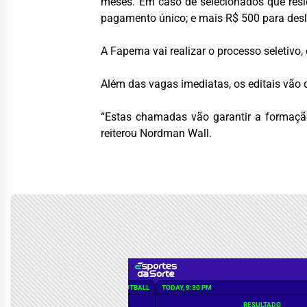
meses. Em caso de selecionados que resid
pagamento único; e mais R$ 500 para desl
A Fapema vai realizar o processo seletiv
Além das vagas imediatas, os editais vão 
“Estas chamadas vão garantir a formação 
reiterou Nordman Wall.