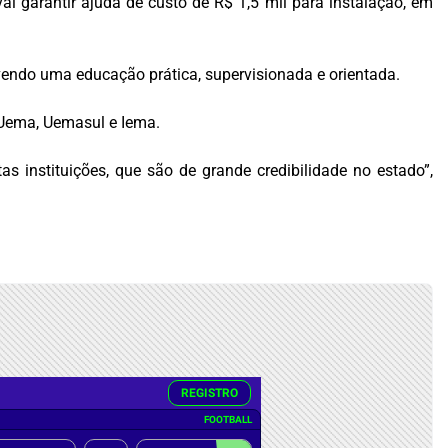
 garantir ajuda de custo de R$ 1,5 mil para instalação, em
vendo uma educação prática, supervisionada e orientada.
a Uema, Uemasul e Iema.
s instituições, que são de grande credibilidade no estado”,