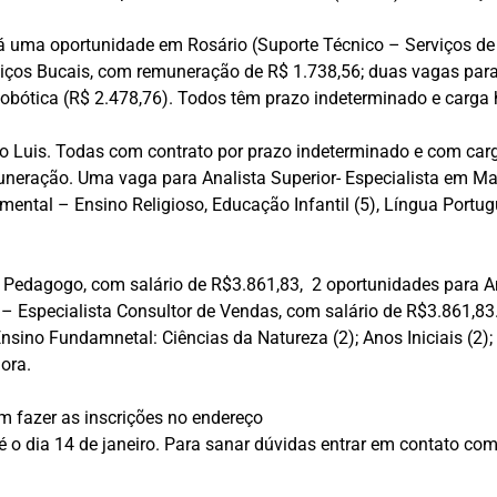
Há uma oportunidade em Rosário (Suporte Técnico – Serviços d
rviços Bucais, com remuneração de R$ 1.738,56; duas vagas para
Robótica (R$ 2.478,76). Todos têm prazo indeterminado e carga
ão Luis. Todas com contrato por prazo indeterminado e com car
uneração. Uma vaga para Analista Superior- Especialista em 
ental – Ensino Religioso, Educação Infantil (5), Língua Portug
– Pedagogo, com salário de R$3.861,83, 2 oportunidades para A
r – Especialista Consultor de Vendas, com salário de R$3.861,83
nsino Fundamnetal: Ciências da Natureza (2); Anos Iniciais (2)
ora.
m fazer as inscrições no endereço
é o dia 14 de janeiro. Para sanar dúvidas entrar em contato com 