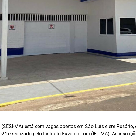
 (SESI-MA) está com vagas abertas em São Luís e em Rosário, d
4 é realizado pelo Instituto Euvaldo Lodi (IEL-MA). As inscriçõe