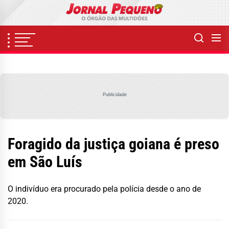
Skip
to
the
content
Publicidade
Foragido da justiça goiana é preso
em São Luís
O indivíduo era procurado pela polícia desde o ano de
2020.