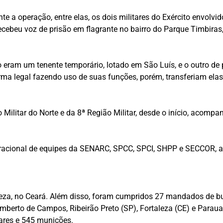
nte a operação, entre elas, os dois militares do Exército env
recebeu voz de prisão em flagrante no bairro do Parque Timbira
to eram um tenente temporário, lotado em São Luís, e o outro de
orma legal fazendo uso de suas funções, porém, transferiam el
o Militar do Norte e da 8ª Região Militar, desde o início, acom
acional de equipes da SENARC, SPCC, SPCI, SHPP e SECCOR, alé
leza, no Ceará. Além disso, foram cumpridos 27 mandados de b
Humberto de Campos, Ribeirão Preto (SP), Fortaleza (CE) e Para
lares e 545 munições.