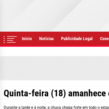
Skip
to
the
content
Início
Notícias
Publicidade Legal
Cone
Quinta-feira (18) amanhece
Durante a tarde e à noite, a chuva chega forte em todo o est