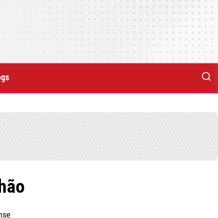
ogs
nhão
nse