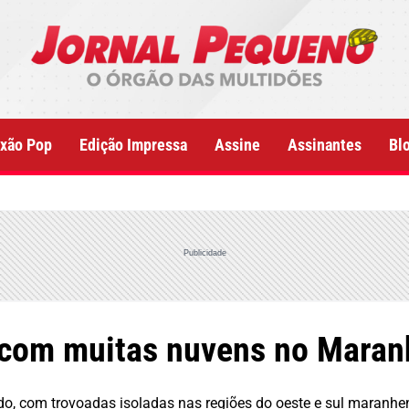
xão Pop
Edição Impressa
Assine
Assinantes
Bl
Publicidade
 com muitas nuvens no Mara
ado, com trovoadas isoladas nas regiões do oeste e sul maranhe