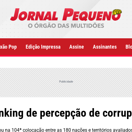
xão Pop
Edição Impressa
Assine
Assinantes
Bl
Publicidade
anking de percepção de corru
cou na 104ª colocação entre as 180 nações e territórios avaliado