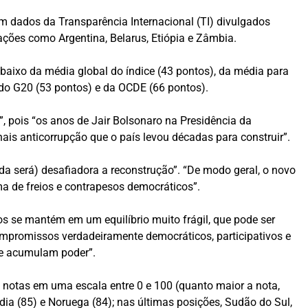
am dados da Transparência Internacional (TI) divulgados
nações como Argentina, Belarus, Etiópia e Zâmbia.
baixo da média global do índice (43 pontos), da média para
do G20 (53 pontos) e da OCDE (66 pontos).
”, pois “os anos de Jair Bolsonaro na Presidência da
ais anticorrupção que o país levou décadas para construir”.
nda será) desafiadora a reconstrução”. “De modo geral, o novo
a de freios e contrapesos democráticos”.
s se mantém em um equilíbrio muito frágil, que pode ser
compromissos verdadeiramente democráticos, participativos e
que acumulam poder”.
do notas em uma escala entre 0 e 100 (quanto maior a nota,
dia (85) e Noruega (84); nas últimas posições, Sudão do Sul,