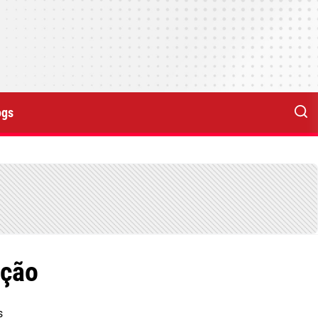
ogs
pção
s