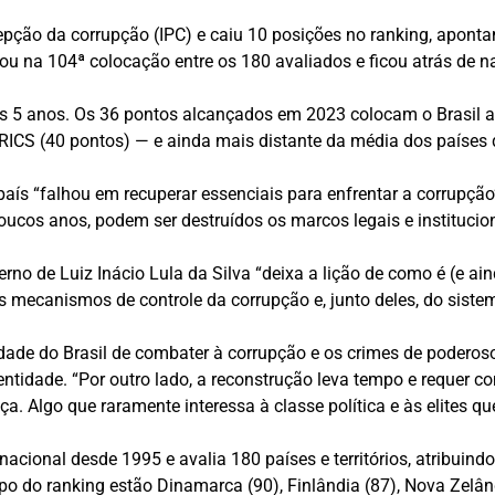
cepção da corrupção (IPC) e caiu 10 posições no ranking, apont
icou na 104ª colocação entre os 180 avaliados e ficou atrás de 
ós 5 anos. Os 36 pontos alcançados em 2023 colocam o Brasil a
RICS (40 pontos) — e ainda mais distante da média dos países 
aís “falhou em recuperar essenciais para enfrentar a corrupção
ucos anos, podem ser destruídos os marcos legais e institucion
no de Luiz Inácio Lula da Silva “deixa a lição de como é (e ai
mecanismos de controle da corrupção e, junto deles, do sistem
ade do Brasil de combater à corrupção e os crimes de poderoso
ntidade. “Por outro lado, a reconstrução leva tempo e requer 
ça. Algo que raramente interessa à classe política e às elites 
nacional desde 1995 e avalia 180 países e territórios, atribuin
opo do ranking estão Dinamarca (90), Finlândia (87), Nova Zelân