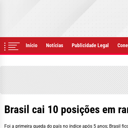
Skip
to
the
content
Início
Notícias
Publicidade Legal
Cone
Brasil cai 10 posições em r
Foi a primeira queda do país no índice após 5 anos; Brasil fi