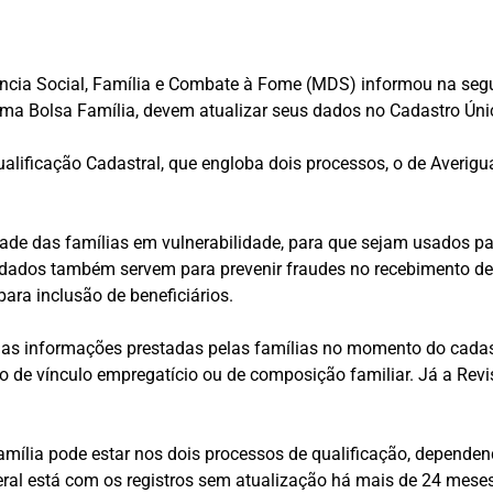
ncia Social, Família e Combate à Fome (MDS) informou na segund
rama Bolsa Família, devem atualizar seus dados no Cadastro Ún
alificação Cadastral, que engloba dois processos, o de Averig
lidade das famílias em vulnerabilidade, para que sejam usados
os dados também servem para prevenir fraudes no recebimento d
ra inclusão de beneficiários.
s as informações prestadas pelas famílias no momento do cada
ção de vínculo empregatício ou de composição familiar. Já a Rev
ília pode estar nos dois processos de qualificação, dependend
eral está com os registros sem atualização há mais de 24 mese