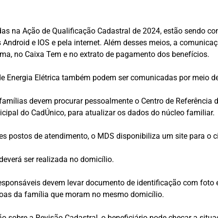
adas na Ação de Qualificação Cadastral de 2024, estão sendo 
Android e IOS e pela internet. Além desses meios, a comunicaç
ma, no Caixa Tem e no extrato de pagamento dos benefícios.
l de Energia Elétrica também podem ser comunicadas por meio d
 famílias devem procurar pessoalmente o Centro de Referência de
cipal do CadÚnico, para atualizar os dados do núcleo familiar.
es postos de atendimento, o MDS disponibiliza um site para o 
everá ser realizada no domicílio.
 responsáveis devem levar documento de identificação com foto 
soas da família que moram no mesmo domicílio.
 sobre a Revisão Cadastral, o beneficiário pode checar a situaç