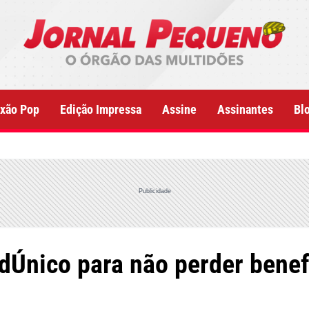
xão Pop
Edição Impressa
Assine
Assinantes
Bl
Publicidade
dÚnico para não perder benefí