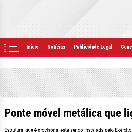
Skip
to
the
content
Início
Notícias
Publicidade Legal
Cone
Ponte móvel metálica que li
Estrutura, que é provisória, está sendo instalada pelo Exército